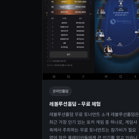
온라인홀덤
레볼루션홀덤 – 무료 체험
레볼루션홀덤 무료 토너먼트 소개 레볼루션홀덤은
최근 가장 인기 있는 포커 게임 중 하나로, 게임사
측에서 주최하는 무료 토너먼트는 참가비가 필요
없어 많은 플레이어들에게 큰 인기를 얻고 있습니