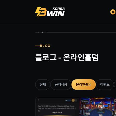
‹
BLOG
블로그 - 온라인홀덤
전체
공지사항
온라인홀덤
이벤트