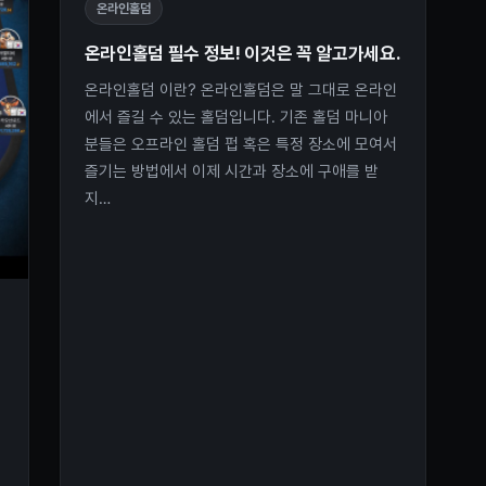
온라인홀덤
온라인홀덤 필수 정보! 이것은 꼭 알고가세요.
온라인홀덤 이란? 온라인홀덤은 말 그대로 온라인
에서 즐길 수 있는 홀덤입니다. 기존 홀덤 마니아
분들은 오프라인 홀덤 펍 혹은 특정 장소에 모여서
즐기는 방법에서 이제 시간과 장소에 구애를 받
지…