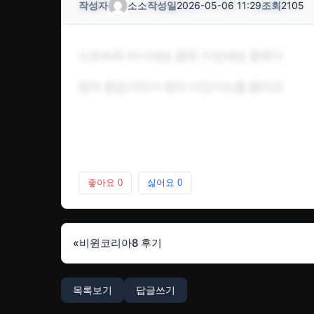
작성자
소소
작성일
2026-05-06 11:29
조회
2105
스포츠외 미니게임 종류 가상게임 종류가
많아 즐길거리가 많아 시간가는줄 몰라요
좋아요
0
싫어요
0
«
비윈코리아8 후기
목록보기
답글쓰기