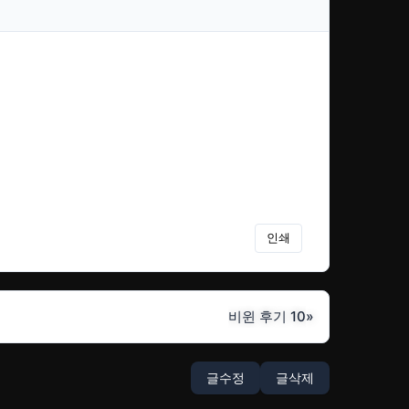
인쇄
비윈 후기 10
»
글수정
글삭제